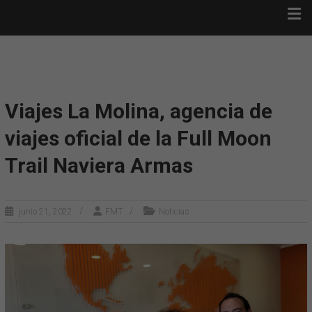
Saltar
FULL MOON TRAIL ·
al
TIJARAFE
contenido
Full Moon Trail · Tijarafe
Viajes La Molina, agencia de
viajes oficial de la Full Moon
Trail Naviera Armas
junio 21, 2022
FMT
Noticias