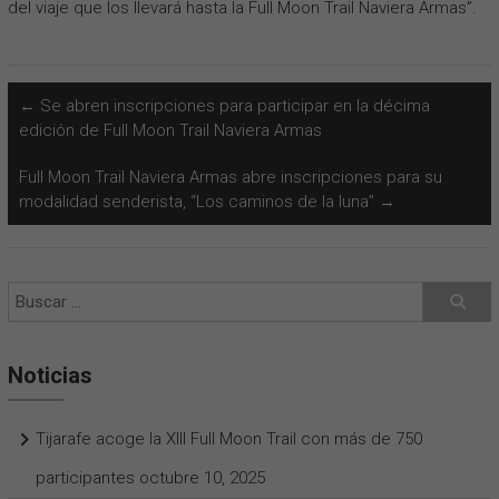
del viaje que los llevará hasta la Full Moon Trail Naviera Armas”.
←
Se abren inscripciones para participar en la décima
edición de Full Moon Trail Naviera Armas
Full Moon Trail Naviera Armas abre inscripciones para su
modalidad senderista, “Los caminos de la luna”
→
Noticias
Tijarafe acoge la XIII Full Moon Trail con más de 750
participantes
octubre 10, 2025