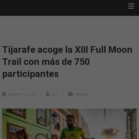
Saltar
FULL MOON TRAIL ·
al
TIJARAFE
contenido
Full Moon Trail · Tijarafe
Tijarafe acoge la XIII Full Moon
Trail con más de 750
participantes
octubre 10, 2025
FMT
Noticias