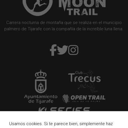
Carrera nocturna de montaña que se realiza en el municipio
palmero de Tijarafe con la compañía de la increíble luna llena.
Usamos cookies. Si te parece bien, simplemente haz