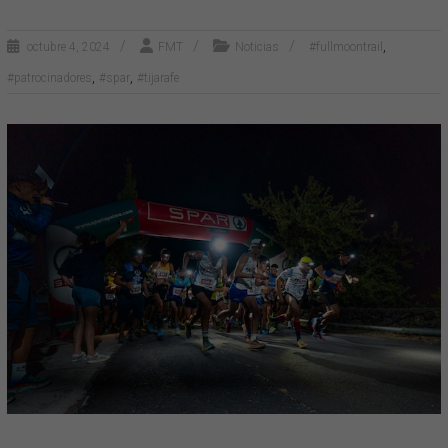
,
octubre 4, 2024
FMT
Noticias
#fullmoontrail
,
,
#patrocinadores
#spar
#tijarafe