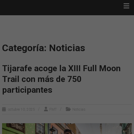
Saltar
FULL MOON TRAIL ·
al
TIJARAFE
contenido
Full Moon Trail · Tijarafe
Categoría: Noticias
Tijarafe acoge la XIII Full Moon
Trail con más de 750
participantes
octubre 10, 2025
FMT
Noticias