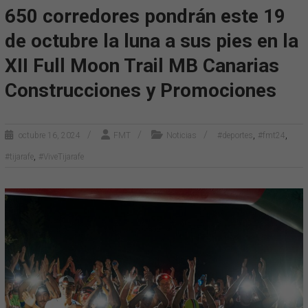
650 corredores pondrán este 19
de octubre la luna a sus pies en la
XII Full Moon Trail MB Canarias
Construcciones y Promociones
,
,
octubre 16, 2024
FMT
Noticias
#deportes
#fmt24
,
#tijarafe
#ViveTijarafe