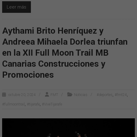
Leer más
Aythami Brito Henríquez y
Andreea Mihaela Dorlea triunfan
en la XII Full Moon Trail MB
Canarias Construcciones y
Promociones
,
,
octubre 20, 2024
FMT
Noticias
#deportes
#fmt24
,
,
#fullmoontrail
#tijarafe
#ViveTijarafe