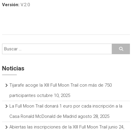
Marketing
Versión:
V.2.0
Al compartir tus
intereses y
comportamiento
mientras visitas
nuestro sitio,
aumentas la
posibilidad de
ver contenido y
ofertas
personalizados.
Noticias
Tijarafe acoge la XIII Full Moon Trail con más de 750
participantes
octubre 10, 2025
La Full Moon Trail donará 1 euro por cada inscripción a la
Casa Ronald McDonald de Madrid
agosto 28, 2025
Abiertas las inscripciones de la XIII Full Moon Trail
junio 24,