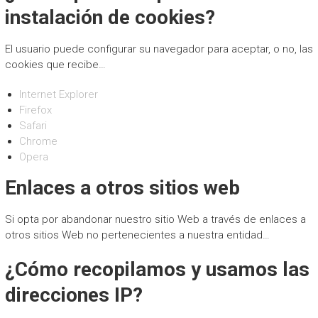
instalación de cookies?
El usuario puede configurar su navegador para aceptar, o no, las
cookies que recibe…
Internet Explorer
Firefox
Safari
Necesarias
Estas
Chrome
cookies no
Opera
son
opcionales.
Enlaces a otros sitios web
Son
necesarias
para que
Si opta por abandonar nuestro sitio Web a través de enlaces a
funcione la
otros sitios Web no pertenecientes a nuestra entidad…
web.
¿Cómo recopilamos y usamos las
direcciones IP?
Estadísticas
Para que
podamos