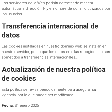
Los servidores de la Web podrán detectar de manera
mejorar la
funcionalidad
automática la dirección IP y el nombre de dominio utilizados por
y estructura
los usuarios…
de la web, en
base a cómo
Transferencia internacional de
se usa la web.
datos
Experiencia
Las cookies instaladas en nuestro dominio web se instalan en
Para que
nuestro servidor, por lo que los datos en ellas recogidos no son
nuestra web
funcione lo
sometidos a transferencias internacionales…
mejor posible
durante tu
Actualización de nuestra política
visita. Si
rechaza estas
de cookies
cookies,
algunas
funcionalidades
Esta política se revisa periódicamente para asegurar su
desaparecerán
vigencia, por lo que puede ser modificada…
de la web.
Fecha:
31 enero 2025