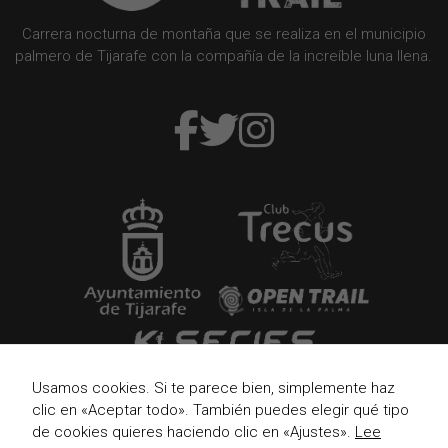
Carrera nocturna de montaña que se realiza en el municipio
palmero de Tijarafe con la compañía de la increíble luna llena.
Usamos cookies. Si te parece bien, simplemente haz
clic en «Aceptar todo». También puedes elegir qué tipo
de cookies quieres haciendo clic en «Ajustes».
Lee