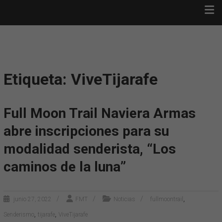
Saltar
FULL MOON TRAIL ·
al
TIJARAFE
contenido
Full Moon Trail · Tijarafe
Etiqueta: ViveTijarafe
Full Moon Trail Naviera Armas
abre inscripciones para su
modalidad senderista, “Los
caminos de la luna”
,
junio 27, 2022
FMT
Noticias
fullmoontrail
,
,
Senderismo
tijarafe
ViveTijarafe