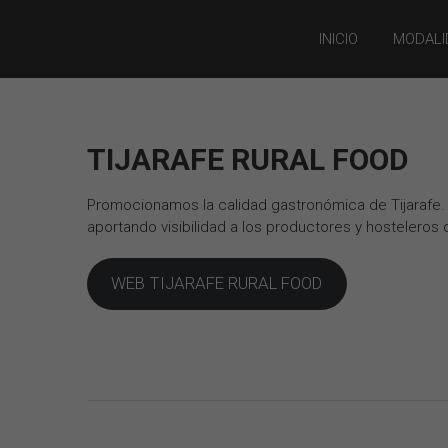
Saltar
FULL
al
INICIO
MODALI
contenido
MOON
TRAIL ·
TIJARAFE
TIJARAFE RURAL FOOD
Full
Moon
Promocionamos la calidad gastronómica de Tijarafe. 
Trail ·
Tijarafe
aportando visibilidad a los productores y hosteleros 
WEB TIJARAFE RURAL FOOD