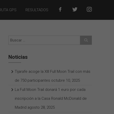
F
X
I
RUTA GPS
RESULTADOS
A
N
C
S
E
T
Noticias
B
A
Tijarafe acoge la XIII Full Moon Trail con más
de 750 participantes
octubre 10, 2025
O
G
La Full Moon Trail donará 1 euro por cada
O
R
inscripción a la Casa Ronald McDonald de
Madrid
agosto 28, 2025
K
A