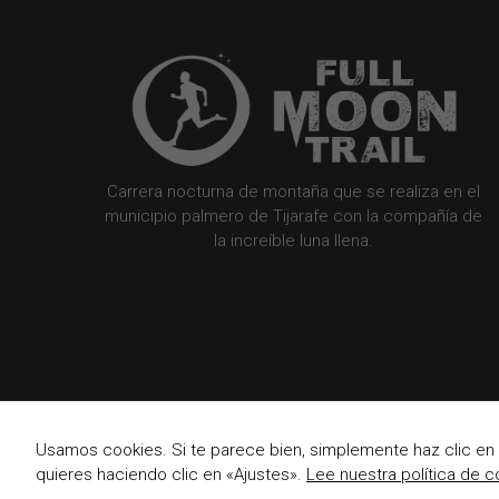
Carrera nocturna de montaña que se realiza en el
municipio palmero de Tijarafe con la compañía de
la increíble luna llena.
Usamos cookies. Si te parece bien, simplemente haz clic en
quieres haciendo clic en «Ajustes».
Lee nuestra política de c