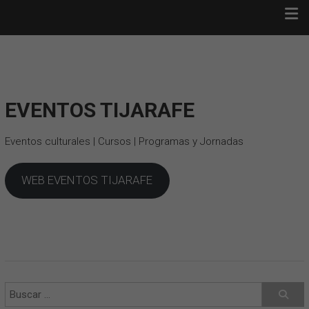
Saltar
FULL MOON TRAIL ·
al
TIJARAFE
contenido
Full Moon Trail · Tijarafe
EVENTOS TIJARAFE
Eventos culturales | Cursos | Programas y Jornadas
WEB EVENTOS TIJARAFE